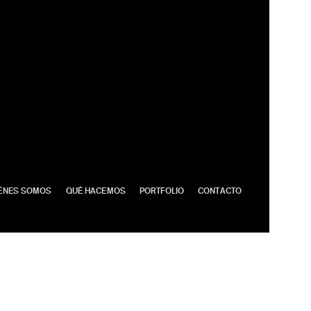
ÉNES SOMOS
QUÉ HACEMOS
PORTFOLIO
CONTACTO
Aviso legal
|
Política de privacidad
|
Política de cookies